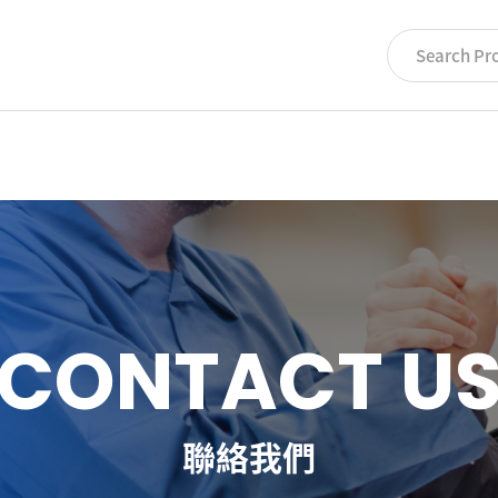
C
O
N
T
A
C
T
U
聯絡我們