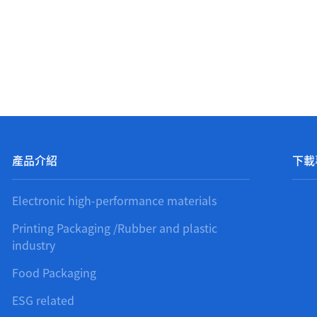
產品介紹
下載
Electronic high-performance materials
Printing Packaging /Rubber and plastic
industry
Food Packaging
ESG related