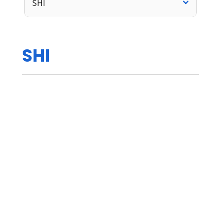
SHI
S
H
I