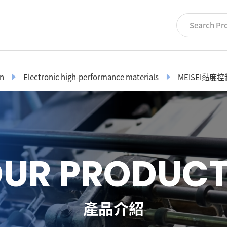
on
Electronic high-performance materials
MEISEI黏度
O
U
R
P
R
O
D
U
C
產品介紹