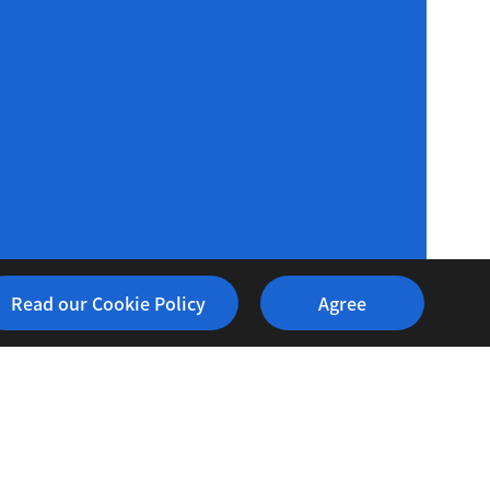
Read our Cookie Policy
Agree
政策
honghe Dist., New Taipei City 235, Taiwan