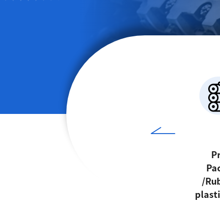
Electronic high-
Pr
performance
Pa
materials
/Ru
plast