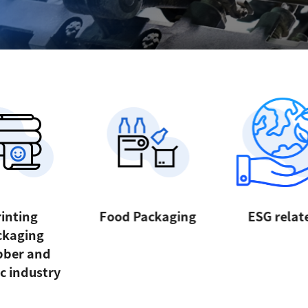
inting
Food Packaging
ESG relat
ckaging
bber and
ic industry