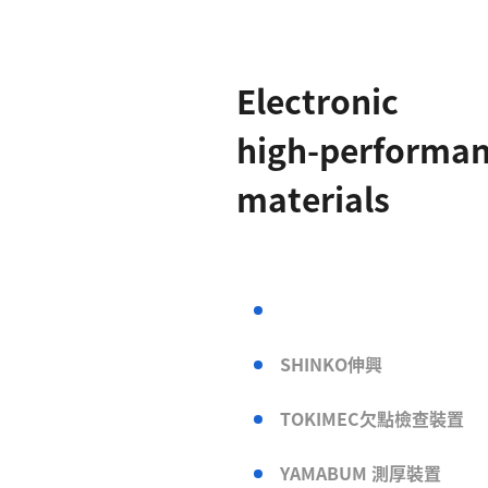
E
l
e
c
t
r
o
n
i
c
h
i
g
h
-
p
e
r
f
o
r
m
a
m
a
t
e
r
i
a
l
s
SHINKO伸興
TOKIMEC欠點檢查裝置
YAMABUM 測厚裝置