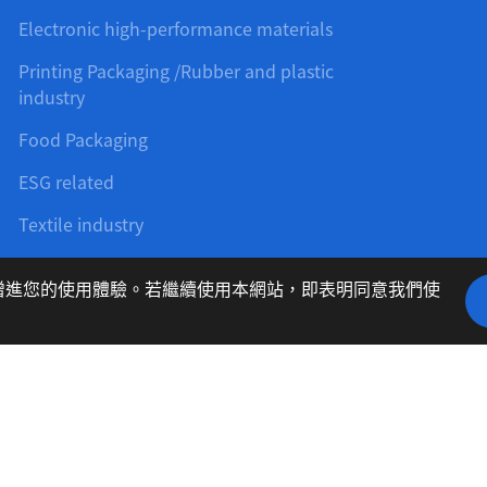
Electronic high-performance materials
Printing Packaging /Rubber and plastic
industry
Food Packaging
ESG related
Textile industry
藉以增進您的使用體驗。若繼續使用本網站，即表明同意我們使
聯絡我們
隱私權
Address:
6F., No.405, Sec. 2, Zhongshan Rd., Z
Phone:
02-2225-7688