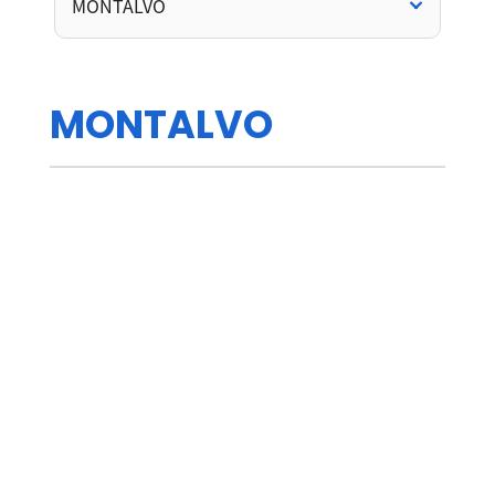
MONTALVO
M
O
N
T
A
L
V
O