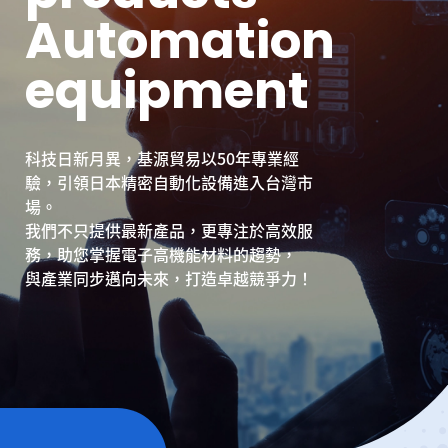
A
A
u
u
t
t
o
o
m
m
a
a
t
t
i
i
o
o
n
n
印刷新格局，邁向智慧製造
e
q
u
i
p
m
e
n
t
透過自動化設備與數據管理，優化生產流
程、提升品質穩定性，
基源貿易 50年專業，帶你直擊日本最新
助力傳統印刷產業轉型升級，實現高效、
機械設備！
智能、精準的未來。
掌握高機能材料趨勢，搶先一步布局未來
科技日新月異，基源貿易以50年專業經
專業 X 服務，我們不只是代理，更是您的
驗，引領日本精密自動化設備進入台灣市
技術夥伴
場。
創新不斷，機會無限，現在就加入我們，
我們不只提供最新產品，更專注於高效服
一起開創新可能！
務，助您掌握電子高機能材料的趨勢，
與產業同步邁向未來，打造卓越競爭力！