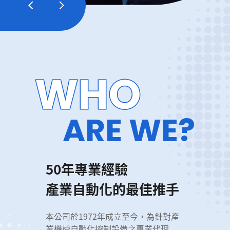
WHO
ARE WE?
5
0
年
專
業
經
驗
產
業
自
動
化
的
最
佳
推
手
本公司於1972年成立至今，為針對產
業機械自動化控制設備之專業代理