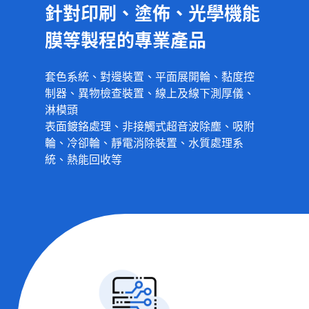
針
對
印
刷
、
塗
佈
、
光
學
機
能
膜
等
製
程
的
專
業
產
品
套色系統、對邊裝置、平面展開輪、黏度控
制器、異物檢查裝置、線上及線下測厚儀、
淋模頭
表面鍍鉻處理、非接觸式超音波除塵、吸附
輪、冷卻輪、靜電消除裝置、水質處理系
統、熱能回收等