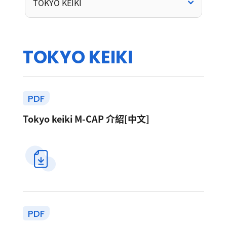
TOKYO KEIKI
T
O
K
Y
O
K
E
I
K
I
PDF
Tokyo keiki M-CAP 介紹[中文]
PDF