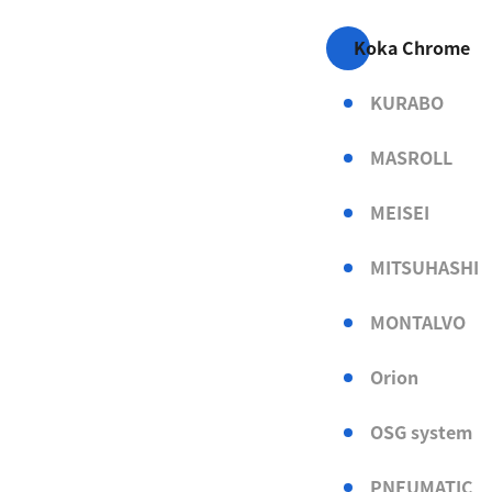
Koka Chrome
KURABO
MASROLL
MEISEI
MITSUHASHI
MONTALVO
Orion
OSG system
PNEUMATIC