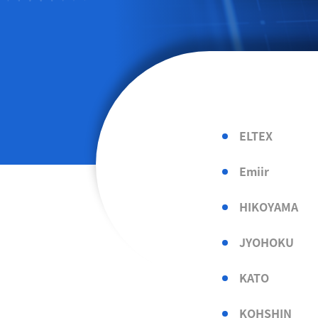
ELTEX
Emiir
HIKOYAMA
JYOHOKU
KATO
KOHSHIN