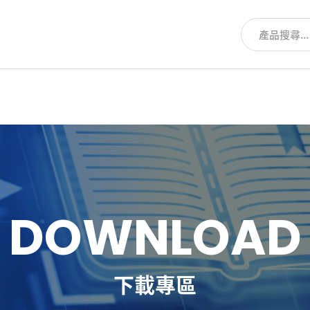
D
O
W
N
L
O
A
D
下載專區