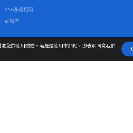
ESG永續相關
紡織業
聯絡我們
隱私權
藉以增進您的使用體驗。若繼續使用本網站，即表明同意我們
地址：
235 台灣 新北市中
電話：
02-2225-7688
傳真：
02-2225-1978
電子郵件：
sales@kigeng.
MINMAX 網頁設計
RADING CO.,LTD.
Designed by