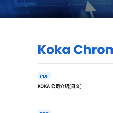
K
o
k
a
C
h
r
o
PDF
KOKA 公司介紹[日文]