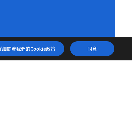
政策
詳細閱覽我們的Cookie政策
同意
和區中山路二段405號6樓
com.tw
隱私權政策