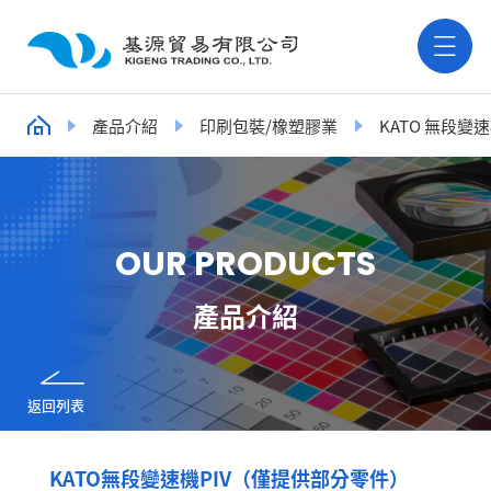
產品介紹
印刷包裝/橡塑膠業
KATO 無段變速
O
U
R
P
R
O
D
U
C
T
S
產品介紹
返回列表
KATO無段變速機PIV（僅提供部分零件）