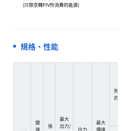
(只限空轉PIV所消費的能源)
規格、性能
附有減
的減數
最大
變
最大
係
出力/
速
出力
傳達