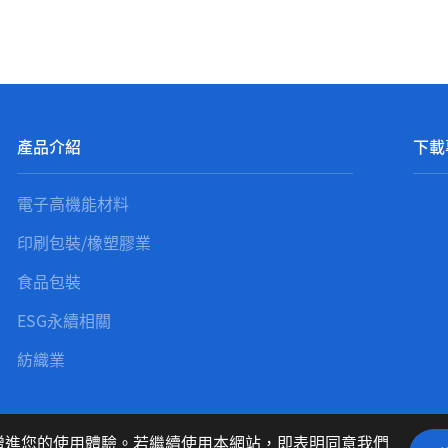
產品介紹
下載
電子高機能材料
印刷包裝/橡塑膠業
食品包裝
ESG永續相關
紡織業
聯絡我們
隱私權
藉以增進您的使用體驗。若繼續使用本網站，即表明同意我們