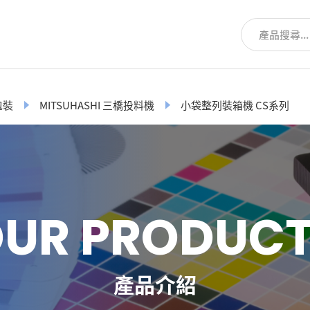
包裝
MITSUHASHI 三橋投料機
小袋整列裝箱機 CS系列
O
U
R
P
R
O
D
U
C
產品介紹