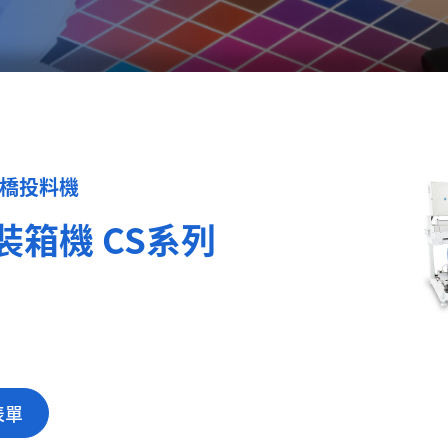
 三橋投料機
裝箱機 CS系列
表單