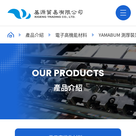
產品介紹
電子高機能材料
YAMABUM 測厚裝
O
U
R
P
R
O
D
U
C
T
S
產品介紹