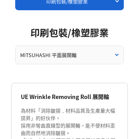
印刷包裝/橡塑膠業
印
刷
包
裝
/
橡
塑
膠
業
MITSUHASHI 平面展開輪
UE Wrinkle Removing Roll 展開輪
為材料「消除皺摺﹑材料品質及生產量大幅
提昇」的好伙伴。
採用非彎曲直線型的展開輪，能不使材料歪
曲而自然地消除皺摺。