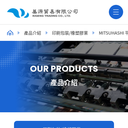
產品介紹
印刷包裝/橡塑膠業
MITSUHASH
O
U
R
P
R
O
D
U
C
T
S
產品介紹