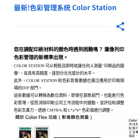
最
新
!
色
彩
管
理
系
統
C
o
l
o
r
S
t
a
t
i
o
n
您在調配印刷材料的顏色時遇到困難嗎？ 圖像列印
色彩管理的新標準出現。
COLOR STATION
可以
輕鬆
且即時
地
讓任何人
測
量“印刷品的
圖
像”，
並具有高精度，達到
分光光度
計的水平
。
此外，
COLOR STATION
和色彩影像數據
也
廣泛應用於印刷現
場
的
DTP
部
門
。
這些數據可以轉換為數位資料，即使在銷售部門，也能進行色
彩管理，從而消除印刷公司工作流程中的變動，並評估和調整
色彩生產力，透過
CMYK%
和
L*a*b*
色彩值進行調整
。